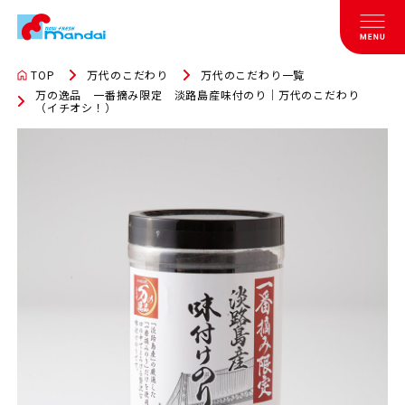
TOP
万代のこだわり
万代のこだわり一覧
万の逸品 一番摘み限定 淡路島産味付のり｜万代のこだわり
（イチオシ！）