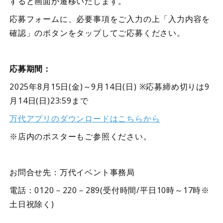
すると画面が遷移いたします。
応募フォームに、必要事項をご入力の上「入力内容を
確認」のボタンをタップしてご応募ください。
応募期間：
2025
8
15
(
)
9
14
(
) ※
9
年
月
日
金
～
月
日
日
応募締め切りは
14
(
)23:59
月
日
日
まで
万代アプリのダウンロードはこちらから
※店内のポスターもご参照ください。
お問合せ先：
万代イベント事務局
0120
220
289(
/
10
17
電話：
－
－
受付時間
平日
時～
時※
)
土日祝除く