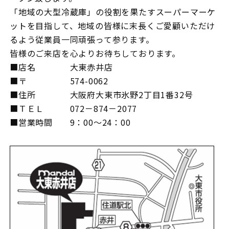
「地域の大型冷蔵庫」の役割を果たすスーパーマーケ
ットを目指して、地域の皆様に末長くご愛顧いただけ
るよう従業員一同頑張って参ります。
皆様のご来店を心よりお待ちしております。
■店名 大東赤井店
■〒 574-0062
■住所 大阪府大東市氷野2丁目1番32号
■ＴＥＬ 072－874－2077
■営業時間 9：00～24：00