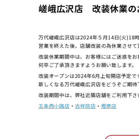
嵯峨広沢店 改装休業の
万代嵯峨広沢店は2024年５月14日(火)1
営業を終えた後、店舗改装の為休業させて
改装休業期間中は、お客様にはご迷惑をお
何卒ご了承頂きますようお願い致します。
改装オープンは2024年6月上旬開店予定で
新しくなる万代嵯峨広沢店をどうぞご期待
改装期間中は、弊社近隣店舗をご利用下さ
五条西小路店
・
吉祥院店
・
樫原店