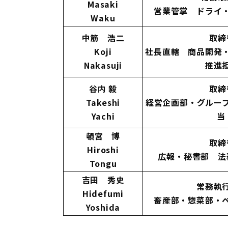
Masaki
営業管掌 ドライ
Waku
中筋 浩二
取締
Koji
社長直轄 商品開発
Nakasuji
推進
谷内 毅
取締
Takeshi
経営企画部・グルー
Yachi
当
頓宮 博
取締
Hiroshi
広報・秘書部 法
Tongu
吉田 秀史
常務執
Hidefumi
畜産部・惣菜部・
Yoshida