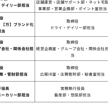
店舗運営・店舗サポート部・ネット宅
・デイリー部担当
事業部・営業企画部・ポイント室担当
役
取締役
・【万】ブランド化
ドライ・デイリー部担当
担当
役
取締役
プ会社・関係会社担
経営企画室・グループ会社・関係会社
当
役
取締役
務・管財部担当
広報IR室・法務管財部・秘書室担当
行役員
常務執行役員
ベーカリー部担当
畜産部・惣菜部担当