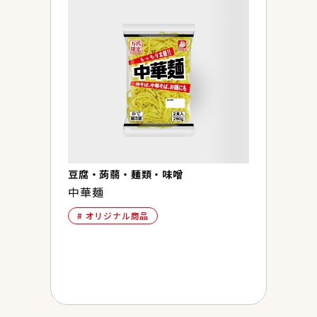
豆腐・蒟蒻・麺類・味噌
中華麺
食品
オリジナル商品
万
ス