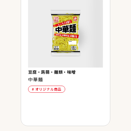
豆腐・蒟蒻・麺類・味噌
中華麺
食品
オリジナル商品
万
ス