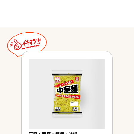
豆腐・蒟蒻・麺類・味噌